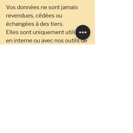
Vos données ne sont jamais
revendues, cédées ou
échangées à des tiers.
Elles sont uniquement utilisées
en interne ou avec nos outils de
gestion partenaires (ex :
plateforme de réservation Wix).
🧾
7. Vos droits
Conformément au RGPD, vous
disposez à tout moment de :
Un droit d’accès à vos données
Un droit de rectification
Un droit à l’effacement (droit à