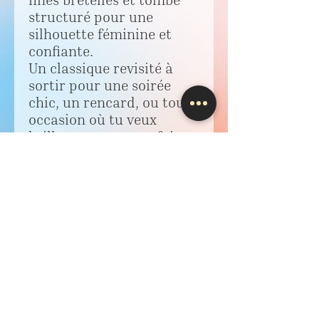
fines bretelles et tombé
structuré pour une
silhouette féminine et
confiante.
Un classique revisité à
sortir pour une soirée
chic, un rencard, ou toute
occasion où tu veux
briller sans trop en faire.
🖤 Taille : XS/S (convient à
un 36)
🧵 État : Excellent
💶 Prix : 20 €
📍Dispo chez IBTIFLASH –
retrait en boutique ou
envoi possible 💌
Livraison