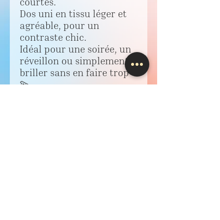
courtes.
Dos uni en tissu léger et
agréable, pour un
contraste chic.
Idéal pour une soirée, un
réveillon ou simplement
briller sans en faire trop
💫
✨ Taille : M
🌟 Marque : GDM
💶 Prix mini : 5 €
📍À retrouver chez
IBTIFLASH – envoi
possible ou retrait
boutique 💌
Livraison